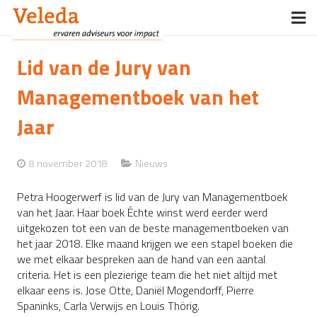
Home
Lid van de Jury van
Veleda
Managementboek van het
Diensten
Jaar
Opdrachtgevers
8 november 2018
Nieuws
Boeken
Petra Hoogerwerf is lid van de Jury van Managementboek
van het Jaar. Haar boek Échte winst werd eerder werd
Nieuws
uitgekozen tot een van de beste managementboeken van
het jaar 2018. Elke maand krijgen we een stapel boeken die
Contact
we met elkaar bespreken aan de hand van een aantal
criteria. Het is een plezierige team die het niet altijd met
elkaar eens is. Jose Otte, Daniël Mogendorff, Pierre
Spaninks, Carla Verwijs en Louis Thörig.