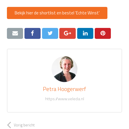
Bekijk hier de shortlist en bestel 'Echte Winst'
Petra Hoogerwerf
https://www.veleda.nl
Vorig bericht