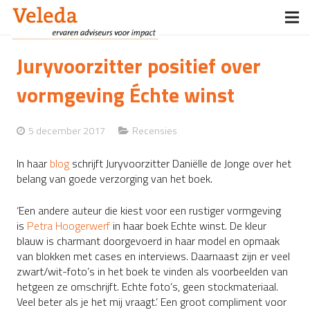
Home
Juryvoorzitter positief over
Veleda
vormgeving Échte winst
Diensten
5 december 2017
Recensies
Opdrachtgevers
In haar
blog
schrijft Juryvoorzitter Daniëlle de Jonge over het
belang van goede verzorging van het boek.
Boeken
‘Een andere auteur die kiest voor een rustiger vormgeving
Nieuws
is
Petra Hoogerwerf
in haar boek Echte winst. De kleur
blauw is charmant doorgevoerd in haar model en opmaak
Contact
van blokken met cases en interviews. Daarnaast zijn er veel
zwart/wit-foto’s in het boek te vinden als voorbeelden van
hetgeen ze omschrijft. Echte foto’s, geen stockmateriaal.
Veel beter als je het mij vraagt.’ Een groot compliment voor