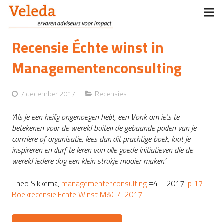
Home
Recensie Échte winst in
Veleda
Managementenconsulting
Diensten
7 december 2017
Recensies
Opdrachtgevers
‘Als je een heilig ongenoegen hebt, een Vonk om iets te
betekenen voor de wereld buiten de gebaande paden van je
Boeken
carrriere of organisatie, lees dan dit prachtige boek, laat je
inspireren en durf te leren van alle goede initiatieven die de
Nieuws
wereld iedere dag een klein strukje mooier maken.’
Contact
Theo Sikkema,
managementenconsulting
#4 – 2017.
p 17
Boekrecensie Echte Winst M&C 4 2017