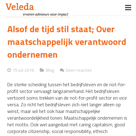
Home
Alsof de tijd stil staat; Over
Veleda
maatschappelijk verantwoord
Diensten
ondernemen
Opdrachtgevers
15 juli 2016
Blog
Geen reacties
Boeken
De sterke scheiding tussen het bedrijfsleven en de not-for-
profit sector vervaagt langzamerhand. Het bedrijfsleven
Nieuws
vertoont soms trekken van de not-for-profit sector en vice
versa. Zo richt het bedrijfsleven zich niet langer alleen op
Contact
winst, maar wil het ook haar maatschappelijke
verantwoordelijkheid tonen. Maatschappelijk ondernemen is
het motto. Ook wel aangeduid met caring capitalism, good
corporate citizenship, social responsibility, ethisch