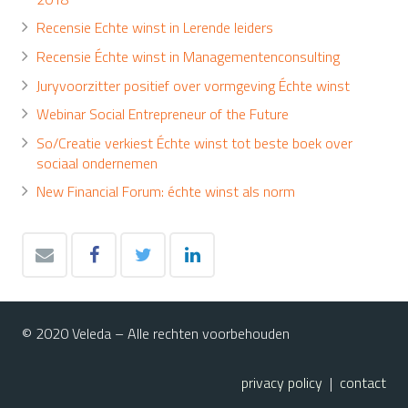
Recensie Echte winst in Lerende leiders
Recensie Échte winst in Managementenconsulting
Juryvoorzitter positief over vormgeving Échte winst
Webinar Social Entrepreneur of the Future
So/Creatie verkiest Échte winst tot beste boek over
sociaal ondernemen
New Financial Forum: échte winst als norm
© 2020 Veleda – Alle rechten voorbehouden
privacy policy
|
contact